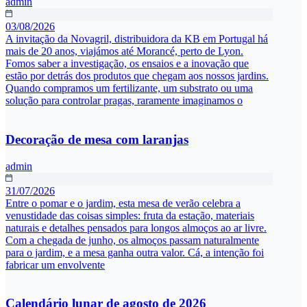
admin
03/08/2026
A invitação da Novagril, distribuidora da KB em Portugal há
mais de 20 anos, viajámos até Morancé, perto de Lyon.
Fomos saber a investigação, os ensaios e a inovação que
estão por detrás dos produtos que chegam aos nossos jardins.
Quando compramos um fertilizante, um substrato ou uma
solução para controlar pragas, raramente imaginamos o
Decoração de mesa com laranjas
admin
31/07/2026
Entre o pomar e o jardim, esta mesa de verão celebra a
venustidade das coisas simples: fruta da estação, materiais
naturais e detalhes pensados para longos almoços ao ar livre.
Com a chegada de junho, os almoços passam naturalmente
para o jardim, e a mesa ganha outra valor. Cá, a intenção foi
fabricar um envolvente
Calendário lunar de agosto de 2026