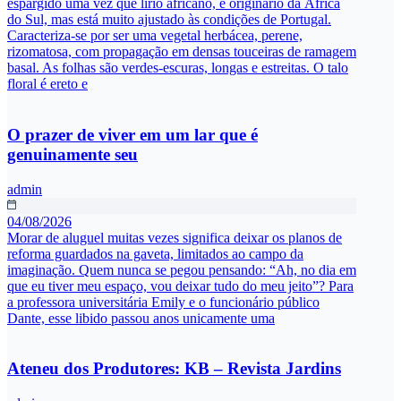
espargido uma vez que lírio africano, é originário da África
do Sul, mas está muito ajustado às condições de Portugal.
Caracteriza-se por ser uma vegetal herbácea, perene,
rizomatosa, com propagação em densas touceiras de ramagem
basal. As folhas são verdes-escuras, longas e estreitas. O talo
floral é ereto e
O prazer de viver em um lar que é
genuinamente seu
admin
04/08/2026
Morar de aluguel muitas vezes significa deixar os planos de
reforma guardados na gaveta, limitados ao campo da
imaginação. Quem nunca se pegou pensando: “Ah, no dia em
que eu tiver meu espaço, vou deixar tudo do meu jeito”? Para
a professora universitária Emily e o funcionário público
Dante, esse libido passou anos unicamente uma
Ateneu dos Produtores: KB – Revista Jardins