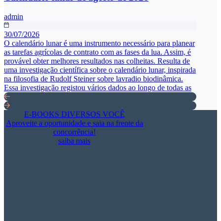
admin
30/07/2026
O calendário lunar é uma instrumento necessário para planear
as tarefas agrícolas de contrato com as fases da lua. Assim, é
provável obter melhores resultados nas colheitas. Resulta de
uma investigação científica sobre o calendário lunar, inspirada
na filosofia de Rudolf Steiner sobre lavradio biodinâmica.
Essa investigação registou vários dados ao longo de todas as
E-BOOKS DIVERSOS VOCÊ
Aproveite a oportunidade e saia na frente da
concorrência!
saiba mais